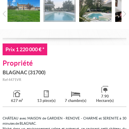
Nous rejoindre
Prix
1 220 000 €
*
Propriété
BLAGNAC (31700)
Ref
4471VR
7.90
627 m²
13 pièce(s)
7 chambre(s)
Hectare(s)
CHÂTEAU avec MAISON de GARDIEN - RENOVE - CHARME et SERENITE à 30
minutes de BLAGNAC.
Niché dans un environnement calme et préservé, ce ravissant petit château du