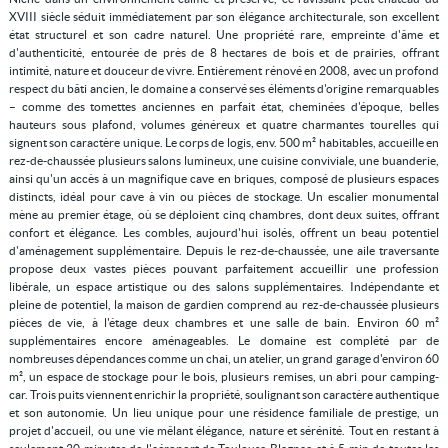
XVIII siècle séduit immédiatement par son élégance architecturale, son excellent
état structurel et son cadre naturel. Une propriété rare, empreinte d'âme et
d'authenticité, entourée de près de 8 hectares de bois et de prairies, offrant
intimité, nature et douceur de vivre. Entièrement rénové en 2008, avec un profond
respect du bâti ancien, le domaine a conservé ses éléments d'origine remarquables
– comme des tomettes anciennes en parfait état, cheminées d'époque, belles
hauteurs sous plafond, volumes généreux et quatre charmantes tourelles qui
signent son caractère unique. Le corps de logis, env. 500 m² habitables, accueille en
rez-de-chaussée plusieurs salons lumineux, une cuisine conviviale, une buanderie,
ainsi qu'un accès à un magnifique cave en briques, composé de plusieurs espaces
distincts, idéal pour cave à vin ou pièces de stockage. Un escalier monumental
mène au premier étage, où se déploient cinq chambres, dont deux suites, offrant
confort et élégance. Les combles, aujourd'hui isolés, offrent un beau potentiel
d'aménagement supplémentaire. Depuis le rez-de-chaussée, une aile traversante
propose deux vastes pièces pouvant parfaitement accueillir une profession
libérale, un espace artistique ou des salons supplémentaires. Indépendante et
pleine de potentiel, la maison de gardien comprend au rez-de-chaussée plusieurs
pièces de vie, à l'étage deux chambres et une salle de bain. Environ 60 m²
supplémentaires encore aménageables. Le domaine est complété par de
nombreuses dépendances comme un chai, un atelier, un grand garage d'environ 60
m², un espace de stockage pour le bois, plusieurs remises, un abri pour camping-
car. Trois puits viennent enrichir la propriété, soulignant son caractère authentique
et son autonomie. Un lieu unique pour une résidence familiale de prestige, un
projet d'accueil, ou une vie mêlant élégance, nature et sérénité. Tout en restant à