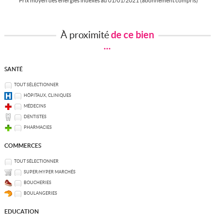
Prix moyen des énergies indexés au 01/01/2021 (abonnement compris)
À proximité
de ce bien
...
SANTÉ
TOUT SÉLECTIONNER
HÔPITAUX, CLINIQUES
MÉDECINS
DENTISTES
PHARMACIES
COMMERCES
TOUT SÉLECTIONNER
SUPER/HYPER MARCHÉS
BOUCHERIES
BOULANGERIES
EDUCATION