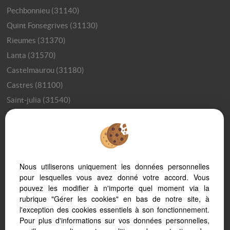
Pechbonnieu (31140)
Quint Fonsegrives (31130)
Rieumes (31370)
Lanta (31570)
Castelmaurou (31180)
Castres (81100)
Saint-julia (31540)
Toulouse (31400)
Saint-jean (31240)
Castelnaudary (11400)
Balma (31130)
Nous utiliserons uniquement les données personnelles
Villes desservies par les transports vers Toulouse
pour lesquelles vous avez donné votre accord. Vous
pouvez les modifier à n'importe quel moment via la
Top 10 des villes où habiter autour de Toulouse
rubrique "Gérer les cookies" en bas de notre site, à
Pourquoi vivre autour de Toulouse ?
l'exception des cookies essentiels à son fonctionnement.
Vivre à Montauban
Pour plus d'informations sur vos données personnelles,