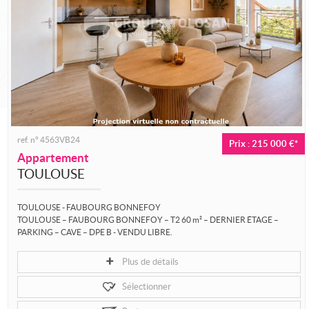
Nous rejoindre
ref. n° 4563VB24
Prix : 215 000 €*
Appartement
TOULOUSE
TOULOUSE - FAUBOURG BONNEFOY
TOULOUSE – FAUBOURG BONNEFOY – T2 60 m² – DERNIER ÉTAGE –
PARKING – CAVE – DPE B - VENDU LIBRE.
Situé au deuxième et dernier étage d’une petite...
Plus de détails
Sélectionner