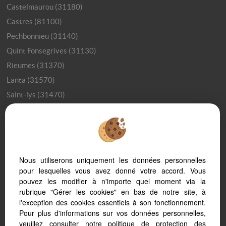
Castelmaurou (31180)
Castres (81100)
Pechbonnieu (31140)
Quint Fonsegrives (31130)
Rieumes (31370)
Lanta (31570)
Saint-lys (31470)
Dremil-lafage (31280)
Villefranche De Lauragais (31290)
Toulouse (31200)
Bourg Saint Bernard (31570)
Nous utiliserons uniquement les données personnelles
Villes desservies par les transports vers Toulouse
pour lesquelles vous avez donné votre accord. Vous
pouvez les modifier à n'importe quel moment via la
Top 10 des villes où habiter autour de Toulouse
rubrique "Gérer les cookies" en bas de notre site, à
Pourquoi vivre autour de Toulouse ?
l'exception des cookies essentiels à son fonctionnement.
Vivre à Montauban
Pour plus d'informations sur vos données personnelles,
veuillez consulter
notre politique de protection des