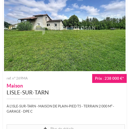
ref. n° 269MA
Prix : 238 000 €*
Maison
LISLE-SUR-TARN
À L'ISLE-SUR-TARN - MAISON DE PLAIN-PIED T5 - TERRAIN 2 000 M² -
GARAGE - DPE C
Située à L'Isle-sur-Tarn, cette maison de plain-pied des années...
Plus de détails