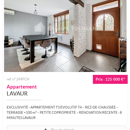
ref. n° 249FCH
Prix : 125 000 €*
Appartement
LAVAUR
EXCLUSIVITÉ - APPARTEMENT T3 ÉVOLUTIF T4 – REZ-DE-CHAUSSÉE –
TERRASSE +100 m² – PETITE COPROPRIÉTÉ – RÉNOVATION RÉCENTE - 8
MINUTES LAVAUR
Le...