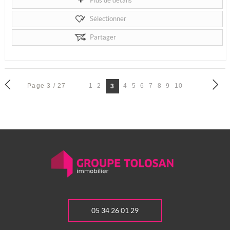
Plus de détails
Sélectionner
Partager
Page 3 / 27
1
2
4
5
6
7
8
9
10
3
05 34 26 01 29