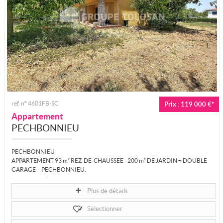
ref. n° 4601FB-SC
Prix : 119 000 €*
Appartement
PECHBONNIEU
PECHBONNIEU
APPARTEMENT 93 m² REZ-DE-CHAUSSÉE - 200 m² DE JARDIN + DOUBLE
GARAGE – PECHBONNIEU.
EXCLUSIVITÉ. Belle opportunité à Pechbonnieu : cet appartement de...
Plus de détails
Sélectionner