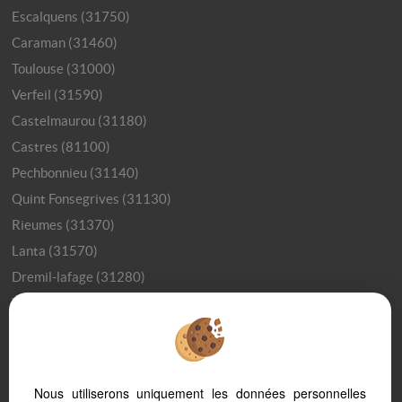
Escalquens (31750)
Caraman (31460)
Toulouse (31000)
Verfeil (31590)
Castelmaurou (31180)
Castres (81100)
Pechbonnieu (31140)
Quint Fonsegrives (31130)
Rieumes (31370)
Lanta (31570)
Dremil-lafage (31280)
Villefranche De Lauragais (31290)
Toulouse (31200)
Bourg Saint Bernard (31570)
Saint-julia (31540)
Nous utiliserons uniquement les données personnelles