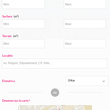
Nous rejoindre
2
Surface
(m
)
2
Terrain
(m
)
Localité
0 Km
Étendre à
Dessinez sur la carte !