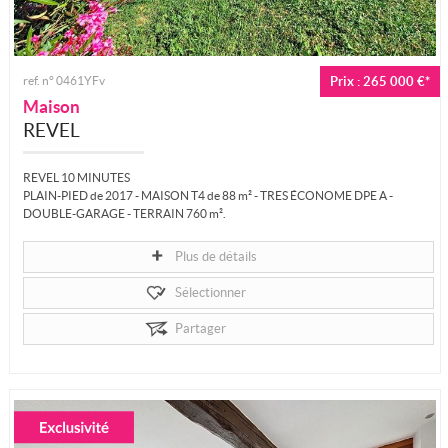
ref. n° 0461YFv
Prix : 265 000 €*
Maison
REVEL
REVEL 10 MINUTES
PLAIN-PIED de 2017 - MAISON T4 de 88 m² - TRES ÉCONOME DPE A -
DOUBLE-GARAGE - TERRAIN 760 m².
A 10 mns de Revel, en direction de Toulouse, le...
Plus de détails
Sélectionner
Partager