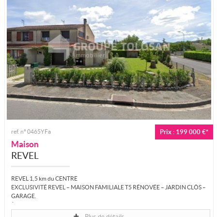
ref. n° 0465YFa
Prix : 199 000 €*
Maison
REVEL
REVEL 1,5 km du CENTRE
EXCLUSIVITÉ REVEL – MAISON FAMILIALE T5 RÉNOVÉE – JARDIN CLÔS –
GARAGE.
À seulement 1,5 km du centre-ville de Revel, le Groupe Tolosan Immobilier...
Plus de détails