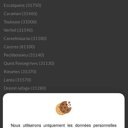
Escalquens (31750)
Caraman (31460)
Toulouse (31000)
Verfeil (31590)
Castelmaurou (31180)
Castres (81100)
Pechbonnieu (31140)
Quint Fonsegrives (31130)
Rieumes (31370)
Lanta (31570)
Dremil-lafage (31280)
Villefranche De Lauragais (31290)
Toulouse (31200)
Bourg Saint Bernard (31570)
Saint-julia (31540)
Nous utiliserons uniquement les données personnelles